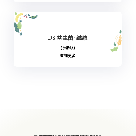
DS 益生菌 · 纖維
(乐龄版)
查詢更多